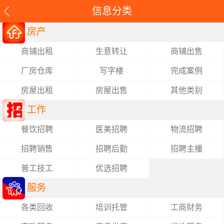
信息分类
房
房产
产
工
商铺出租
生意转让
商铺出售
作
服
厂房仓库
写字楼
完成案例
务
房屋出租
房屋出售
其他类别
工作
餐饮招聘
医美招聘
物流招聘
招聘销售
招聘后勤
招聘主播
普工技工
优选招聘
服务
各类回收
培训托管
工商财务